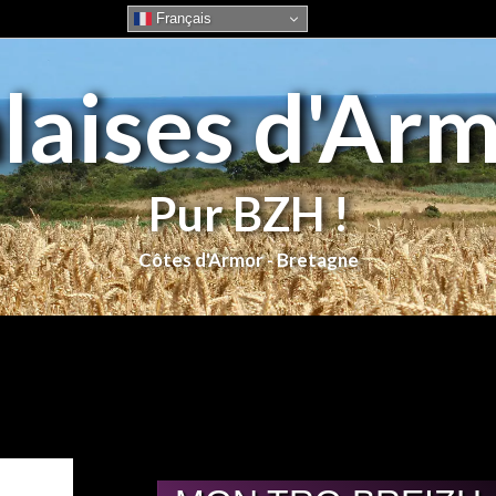
Français
laises d'Ar
Pur BZH !