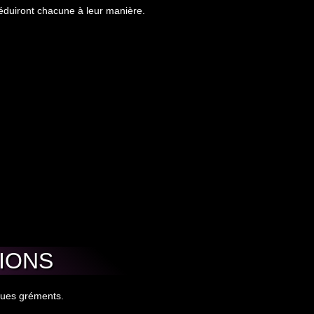
séduiront chacune à leur manière.
22
TIONS
AVR 2023
ques gréments.