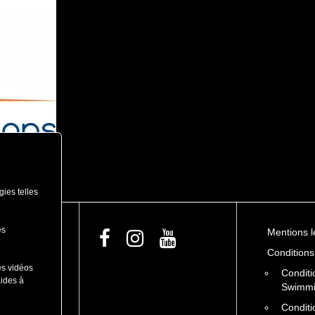
gies telles
es
Mentions l
Conditions
es vidéos
Conditi
N
aides à
Swimm
Conditi