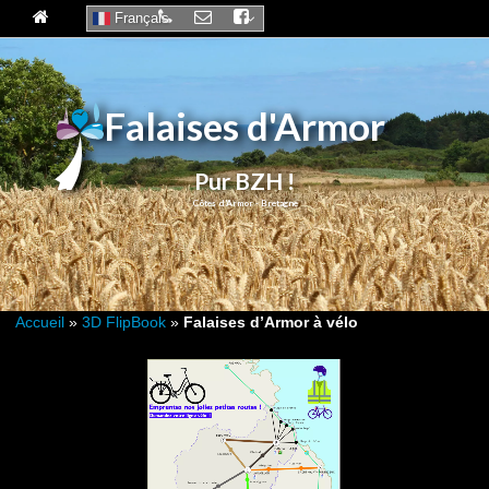
Français
Falaises d'Armor
Pur BZH !
Accueil
»
3D FlipBook
»
Falaises d’Armor à vélo