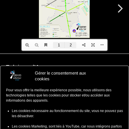
Falaises d'Armor
Gérer le consentement aux
Office de Tourisme
cookies
ZA du Ponlo, 22290 LANVOLLON
Côtes d'Armor - Bretagne
Pour vous offrir la meilleure expérience possible, nous utilisons des
: 02 96 70 12 47
technologies telles que les cookies pour stocker et/ou accéder aux
contact@falaisesdarmor.bzh
informations des appareils.
Les cookies nécessaire au fonctionnement du site, vous ne pouvez pas
les désactiver.
Les cookies Marketing, sont liés à YouTube, car nous intégrons parfois