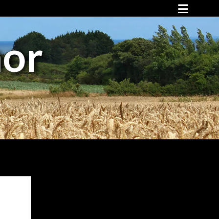
Falaises d’Armor !
mor
Animations et événements
Animations
Vos rendez-vous avec Falaises d’Armor
Sports, culture et loisirs
Les pépites
Espace mer
Vélo
Cirkwi
Culture
Loisirs
Hébergements
Restauration
Nos partenaires
Infos pratiques
Vos déplacements
Notre territoire