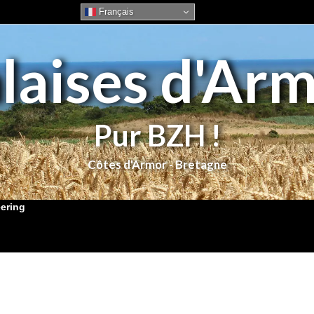
Français
laises d'Ar
Pur BZH !
eering