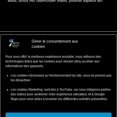
tellus, luctus nec ullamcorper mattis, pulvinar dapibus leo.
Gérer le consentement aux
Falaises d'Armor
cookies
Office de Tourisme
Pour vous offrir la meilleure expérience possible, nous utilisons des
ZA du Ponlo, 22290 LANVOLLON
technologies telles que les cookies pour stocker et/ou accéder aux
Côtes d'Armor - Bretagne
informations des appareils.
: 02 96 70 12 47
contact@falaisesdarmor.bzh
Les cookies nécessaire au fonctionnement du site, vous ne pouvez pas
les désactiver.
Les cookies Marketing, sont liés à YouTube, car nous intégrons parfois
des vidéos pour améliorer votre expérience utilisateur, et à Google
Maps pour vous aides à localiser les différentes activités présentées.
Mentions légales
Conditions particulières de ventes