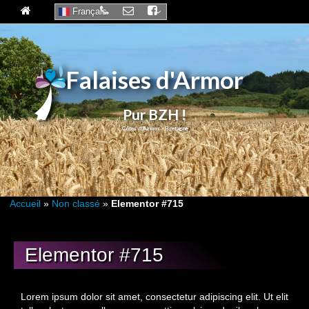
Français
Falaises d'Armor
Pur BZH !
Accueil
»
Non classé
»
Elementor #715
15
Elementor #715
OCT 2025
Lorem ipsum dolor sit amet, consectetur adipiscing elit. Ut elit