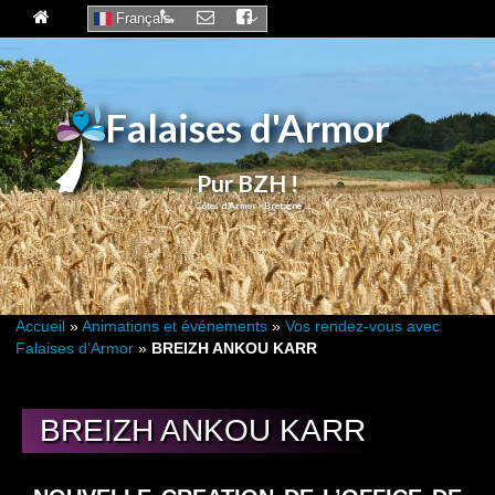
Français
Falaises d'Armor
Pur BZH !
Accueil
»
Animations et événements
»
Vos rendez-vous avec
Falaises d’Armor
»
BREIZH ANKOU KARR
22
BREIZH ANKOU KARR
AOÛT 2025