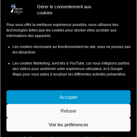
Gérer le consentement aux
Falaises d'Armor
cookies
Office de Tourisme
Pour vous offrir la meilleure expérience possible, nous utilisons des
ZA du Ponlo, 22290 LANVOLLON
technologies telles que les cookies pour stocker et/ou accéder aux
Côtes d'Armor - Bretagne
informations des appareils.
: 02 96 70 12 47
contact@falaisesdarmor.bzh
Les cookies nécessaire au fonctionnement du site, vous ne pouvez pas
les désactiver.
Les cookies Marketing, sont liés à YouTube, car nous intégrons parfois
des vidéos pour améliorer votre expérience utilisateur, et à Google
Maps pour vous aides à localiser les différentes activités présentées.
Mentions légales
Conditions particulières de ventes
Accepter
Conditions Particulières de Vente-Wild Swimming
Refuser
Conditions Particulières de Vente-Coasteering
Politique de confidentialité et cookies
Voir les préférences
© 2026 Falaises d'Armor - SI Leffarmor