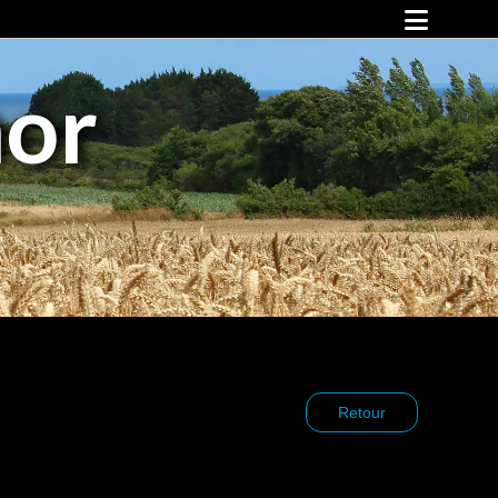
Falaises d’Armor !
mor
Animations et événements
Animations
Vos rendez-vous avec Falaises d’Armor
Sports, culture et loisirs
Les pépites
Espace mer
Vélo
Cirkwi
Culture
Loisirs
Hébergements
Restauration
Retour
Nos partenaires
Infos pratiques
Vos déplacements
Notre territoire