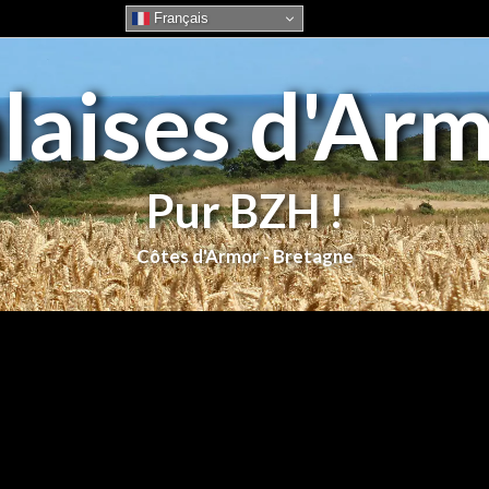
Français
laises d'Ar
Pur BZH !