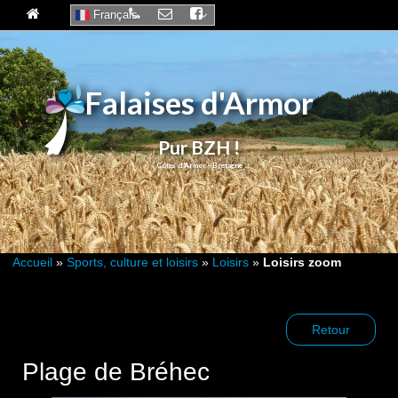
Français
Falaises d'Armor
Pur BZH !
Accueil
»
Sports, culture et loisirs
»
Loisirs
»
Loisirs zoom
Retour
Plage de Bréhec