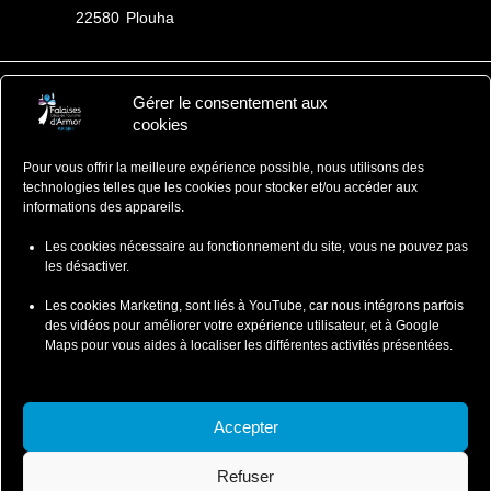
22580
Plouha
Gérer le consentement aux
Falaises d'Armor
cookies
Office de Tourisme
Pour vous offrir la meilleure expérience possible, nous utilisons des
ZA du Ponlo, 22290 LANVOLLON
technologies telles que les cookies pour stocker et/ou accéder aux
Côtes d'Armor - Bretagne
informations des appareils.
: 02 96 70 12 47
contact@falaisesdarmor.bzh
Les cookies nécessaire au fonctionnement du site, vous ne pouvez pas
les désactiver.
Les cookies Marketing, sont liés à YouTube, car nous intégrons parfois
des vidéos pour améliorer votre expérience utilisateur, et à Google
Maps pour vous aides à localiser les différentes activités présentées.
Mentions légales
Conditions particulières de ventes
Accepter
Conditions Particulières de Vente-Wild Swimming
Refuser
Conditions Particulières de Vente-Coasteering