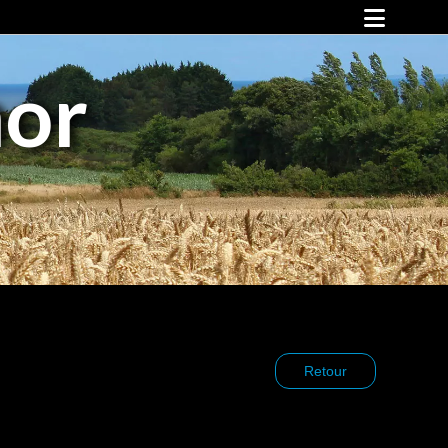
Falaises d’Armor !
mor
Animations et événements
Animations
Vos rendez-vous avec Falaises d’Armor
Sports, culture et loisirs
Les pépites
Espace mer
Vélo
Cirkwi
Culture
Loisirs
Hébergements
Restauration
Retour
Nos partenaires
Infos pratiques
Vos déplacements
Notre territoire