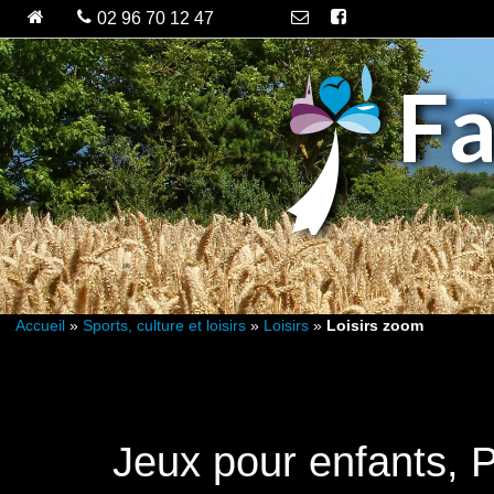
Fa
Accueil
»
Sports, culture et loisirs
»
Loisirs
»
Loisirs zoom
Jeux pour enfants, 