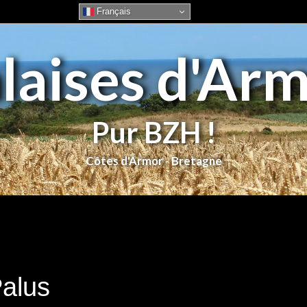
Français
laises d'Ar
Pur BZH !
Palus