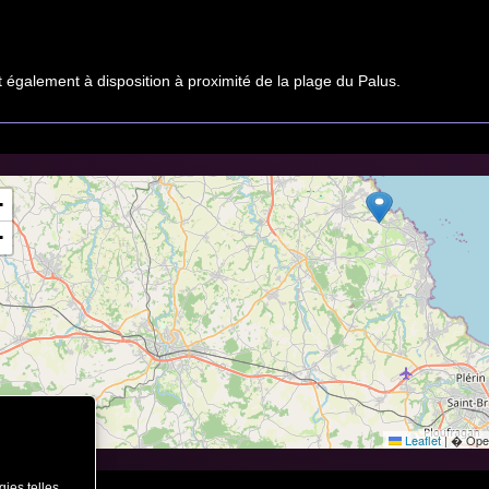
t également à disposition à proximité de la plage du Palus.
+
−
Leaflet
|
� Open
gies telles