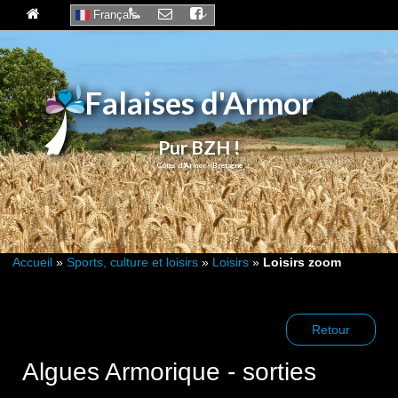
Français
Falaises d'Armor
Pur BZH !
Accueil
»
Sports, culture et loisirs
»
Loisirs
»
Loisirs zoom
Retour
Algues Armorique - sorties