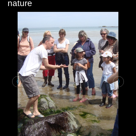
nature
〈
〉