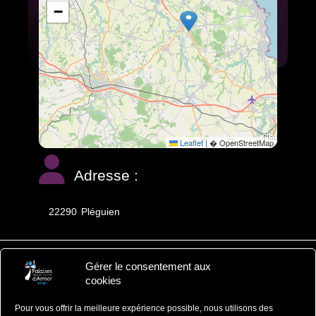
−
Leaflet
|
� OpenStreetMap
Adresse :
22290
Pléguien
Gérer le consentement aux
Falaises d'Armor
cookies
Office de Tourisme
Pour vous offrir la meilleure expérience possible, nous utilisons des
ZA du Ponlo, 22290 LANVOLLON