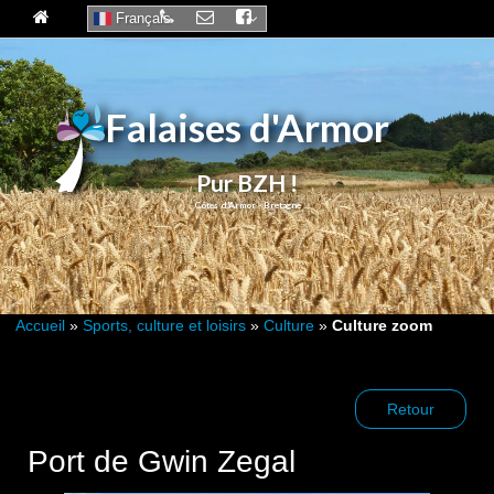
Français
Falaises d'Armor
Pur BZH !
Accueil
»
Sports, culture et loisirs
»
Culture
»
Culture zoom
Retour
Port de Gwin Zegal