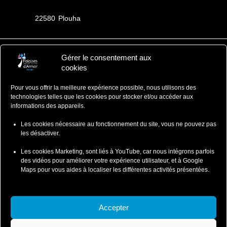
22580
Plouha
Gérer le consentement aux
Falaises d'Armor
cookies
Office de Tourisme
Pour vous offrir la meilleure expérience possible, nous utilisons des
ZA du Ponlo, 22290 LANVOLLON
technologies telles que les cookies pour stocker et/ou accéder aux
Côtes d'Armor - Bretagne
informations des appareils.
: 02 96 70 12 47
contact@falaisesdarmor.bzh
Les cookies nécessaire au fonctionnement du site, vous ne pouvez pas
les désactiver.
Les cookies Marketing, sont liés à YouTube, car nous intégrons parfois
des vidéos pour améliorer votre expérience utilisateur, et à Google
Maps pour vous aides à localiser les différentes activités présentées.
Mentions légales
Conditions particulières de ventes
Accepter
Conditions Particulières de Vente-Wild Swimming