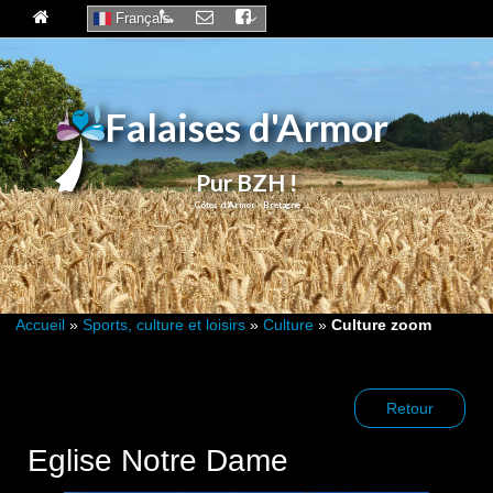
Français
Falaises d'Armor
Pur BZH !
Accueil
»
Sports, culture et loisirs
»
Culture
»
Culture zoom
Retour
Eglise Notre Dame