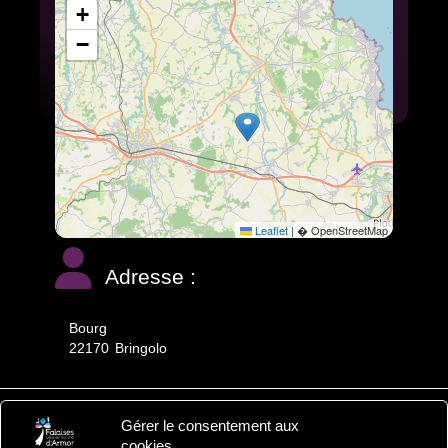
+
−
Leaflet
|
� OpenStreetMap
Adresse :
Bourg
22170
Bringolo
Gérer le consentement aux
Falaises d'Armor
cookies