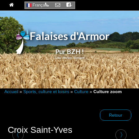
Français
Falaises d'Armor
Pur BZH !
Accueil
»
Sports, culture et loisirs
»
Culture
»
Culture zoom
Retour
Croix Saint-Yves
〈
〉