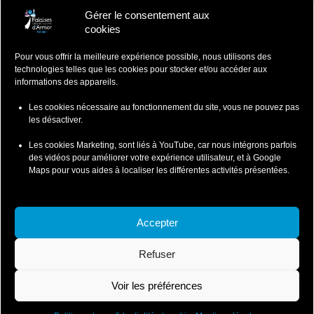
Gérer le consentement aux
Falaises d'Armor
cookies
Office de Tourisme
Pour vous offrir la meilleure expérience possible, nous utilisons des
ZA du Ponlo, 22290 LANVOLLON
technologies telles que les cookies pour stocker et/ou accéder aux
Côtes d'Armor - Bretagne
informations des appareils.
: 02 96 70 12 47
contact@falaisesdarmor.bzh
Les cookies nécessaire au fonctionnement du site, vous ne pouvez pas
les désactiver.
Les cookies Marketing, sont liés à YouTube, car nous intégrons parfois
des vidéos pour améliorer votre expérience utilisateur, et à Google
Maps pour vous aides à localiser les différentes activités présentées.
Mentions légales
Conditions particulières de ventes
Accepter
Conditions Particulières de Vente-Wild Swimming
Refuser
Conditions Particulières de Vente-Coasteering
Politique de confidentialité et cookies
Voir les préférences
© 2026 Falaises d'Armor - SI Leffarmor