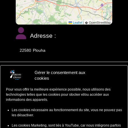
Leaflet
|
� OpenStreetMap
Adresse :
22580
Plouha
Gérer le consentement aux
Falaises d'Armor
cookies
Office de Tourisme
Pour vous offrir la meilleure expérience possible, nous utilisons des
ZA du Ponlo, 22290 LANVOLLON
technologies telles que les cookies pour stocker et/ou accéder aux
Côtes d'Armor - Bretagne
informations des appareils.
: 02 96 70 12 47
contact@falaisesdarmor.bzh
Les cookies nécessaire au fonctionnement du site, vous ne pouvez pas
les désactiver.
Les cookies Marketing, sont liés à YouTube, car nous intégrons parfois