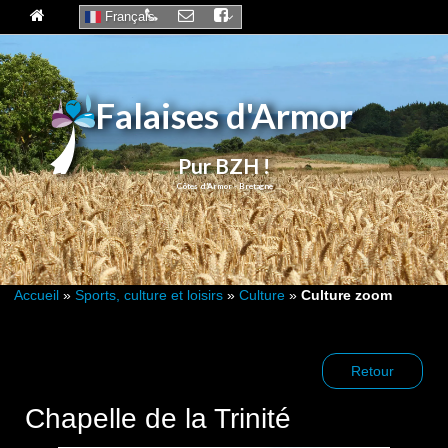
Français
Falaises d'Armor
Pur BZH !
Accueil
»
Sports, culture et loisirs
»
Culture
»
Culture zoom
Retour
Chapelle de la Trinité