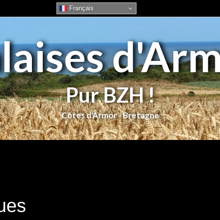
Français
laises d'Ar
Pur BZH !
ues