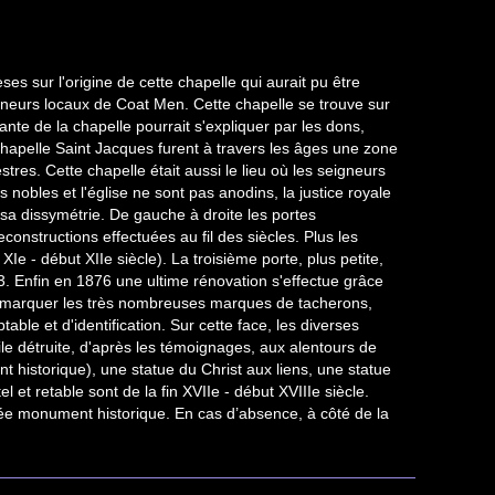
s sur l'origine de cette chapelle qui aurait pu être
igneurs locaux de Coat Men. Cette chapelle se trouve sur
ante de la chapelle pourrait s'expliquer par les dons,
chapelle Saint Jacques furent à travers les âges une zone
res. Cette chapelle était aussi le lieu où les seigneurs
s nobles et l'église ne sont pas anodins, la justice royale
 sa dissymétrie. De gauche à droite les portes
econstructions effectuées au fil des siècles. Plus les
 - début XIIe siècle). La troisième porte, plus petite,
. Enfin en 1876 une ultime rénovation s'effectue grâce
 remarquer les très nombreuses marques de tacherons,
table et d'identification. Sur cette face, les diverses
ile détruite, d'après les témoignages, aux alentours de
 historique), une statue du Christ aux liens, une statue
 et retable sont de la fin XVIIe - début XVIIIe siècle.
ssée monument historique. En cas d’absence, à côté de la