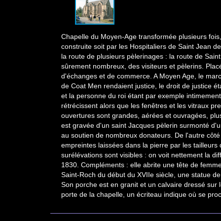
Chapelle du Moyen-Age transformée plusieurs fois, n
construite soit par les Hospitaliers de Saint Jean
la route de plusieurs pèlerinages : la route de Sain
sûrement nombreux, des visiteurs et pèlerins. Plac
d'échanges et de commerce. A Moyen Age, le marché a
de Coat Men rendaient justice, le droit de justice ét
et la personne du roi étant par exemple intimement 
rétrécissent alors que les fenêtres et les vitraux pr
ouvertures sont grandes, aérées et ouvragées, plus
est gravée d'un saint Jacques pèlerin surmonté d'u
au soutien de nombreux donateurs. De l'autre côté
empreintes laissées dans la pierre par les tailleurs d
surélévations sont visibles : on voit nettement la d
1830. Compléments : elle abrite une tête de femme 
Saint-Roch du début du XVIIe siècle, une statue de Sa
Son porche est en granit et un calvaire dressé sur 
porte de la chapelle, un écriteau indique où se procu