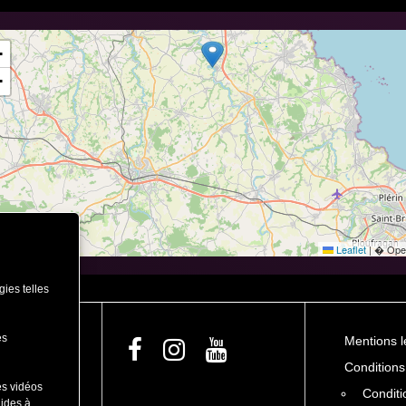
+
−
Leaflet
|
� Open
gies telles
es
Mentions l
Conditions
es vidéos
Conditi
N
aides à