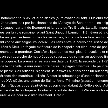
otamment aux XVI et XIXe siècles (surélévation du toit). Plusieurs thèse
 de Jérusalem, soit par les chanoines de l'Abbaye de Beauport ou les se
t Jacques, partant de Beauport et la route du Tro Breizh. La taille impos
ées sur la voie romaine reliant Saint Brieuc à Lannion, Tréméven et la 
u grain se tenait toutes les semaines, la grande foire tous les trimest
ant confié aux seigneurs locaux. Les liens entre le pouvoir de justice de
liées à Dieu. La façade extérieure de la chapelle est éloquente de par
ennent de la grandeur. Ceci s'explique par les multiples rénovations et r
 on se rapproche de notre époque (passage du roman au gothique fin XIe
ne coquille. La première restauration date de 1562, la seconde de 1723
 de la chapelle, le mur nous offre plusieurs pages d'histoire. On peut
e pierre. Ces artisans "signaient" leur travail à la fois dans un but comp
ifférence des matériaux utilisés. A noter le rebouchage d'une ancienne a
du XVe siècle, une statue de Sainte-Anne-Trinitaine (classée monument
int-Nicolas et de Saint-Gilles et son chien datant du XVIIe siècle. Autel
le placître de la chapelle. Fontaine datant du début duXVIe siècle cla
rer la clé pour la visiter librement. Gratuit.