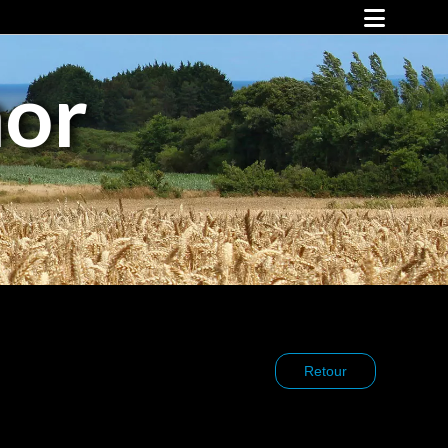
Falaises d’Armor !
mor
Animations et événements
Animations
Vos rendez-vous avec Falaises d’Armor
Sports, culture et loisirs
Les pépites
Espace mer
Vélo
Cirkwi
Culture
Loisirs
Hébergements
Restauration
Retour
Nos partenaires
Infos pratiques
Vos déplacements
Notre territoire