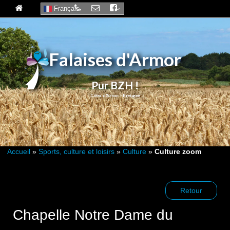
Français
Falaises d'Armor
Pur BZH !
Accueil
»
Sports, culture et loisirs
»
Culture
»
Culture zoom
Retour
Chapelle Notre Dame du