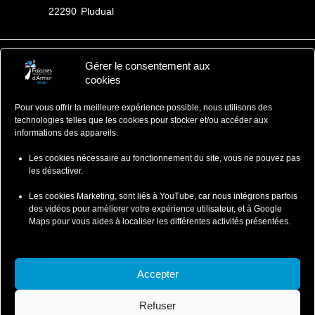
22290
Pludual
Gérer le consentement aux
Falaises d'Armor
cookies
Office de Tourisme
Pour vous offrir la meilleure expérience possible, nous utilisons des
ZA du Ponlo, 22290 LANVOLLON
technologies telles que les cookies pour stocker et/ou accéder aux
Côtes d'Armor - Bretagne
informations des appareils.
: 02 96 70 12 47
contact@falaisesdarmor.bzh
Les cookies nécessaire au fonctionnement du site, vous ne pouvez pas
les désactiver.
Les cookies Marketing, sont liés à YouTube, car nous intégrons parfois
des vidéos pour améliorer votre expérience utilisateur, et à Google
Maps pour vous aides à localiser les différentes activités présentées.
Mentions légales
Conditions particulières de ventes
Accepter
Conditions Particulières de Vente-Wild Swimming
Refuser
Conditions Particulières de Vente-Coasteering