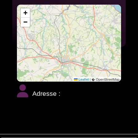
+
−
Leaflet
|
� OpenStreetMap
Adresse :