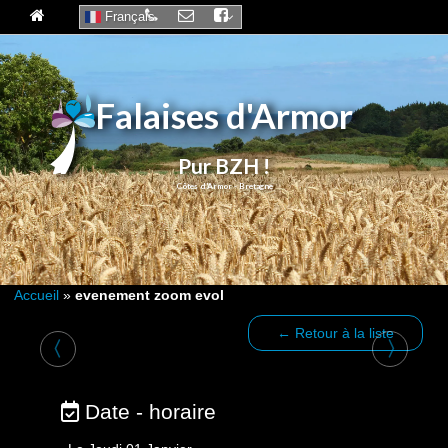
Français
Falaises d'Armor
Pur BZH !
Accueil
»
evenement zoom evol
← Retour à la liste
〈
〉
Date - horaire