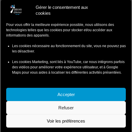
Gérer le consentement aux
Falaises d'Armor
cookies
Office de Tourisme
Pour vous offrir la meilleure expérience possible, nous utilisons des
ZA du Ponlo, 22290 LANVOLLON
technologies telles que les cookies pour stocker et/ou accéder aux
Côtes d'Armor - Bretagne
informations des appareils.
: 02 96 70 12 47
contact@falaisesdarmor.bzh
Les cookies nécessaire au fonctionnement du site, vous ne pouvez pas
les désactiver.
Les cookies Marketing, sont liés à YouTube, car nous intégrons parfois
des vidéos pour améliorer votre expérience utilisateur, et à Google
Maps pour vous aides à localiser les différentes activités présentées.
Mentions légales
Conditions particulières de ventes
Accepter
Conditions Particulières de Vente-Wild Swimming
Refuser
Conditions Particulières de Vente-Coasteering
Politique de confidentialité et cookies
Voir les préférences
© 2026 Falaises d'Armor - SI Leffarmor