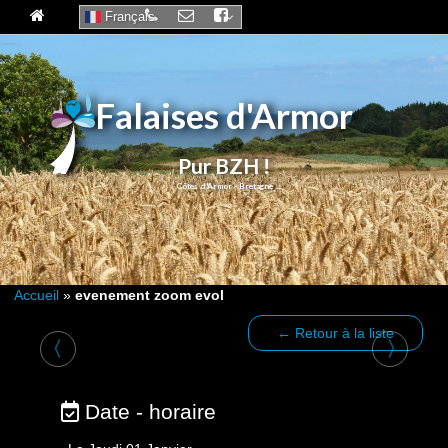
Français
Falaises d'Armor
Pur BZH !
Accueil
»
evenement zoom evol
← Retour à la liste
〈
〉
Date - horaire