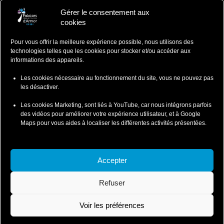
Gérer le consentement aux
Falaises d'Armor
cookies
Office de Tourisme
Pour vous offrir la meilleure expérience possible, nous utilisons des
ZA du Ponlo, 22290 LANVOLLON
technologies telles que les cookies pour stocker et/ou accéder aux
Côtes d'Armor - Bretagne
informations des appareils.
: 02 96 70 12 47
contact@falaisesdarmor.bzh
Les cookies nécessaire au fonctionnement du site, vous ne pouvez pas
les désactiver.
Les cookies Marketing, sont liés à YouTube, car nous intégrons parfois
des vidéos pour améliorer votre expérience utilisateur, et à Google
Maps pour vous aides à localiser les différentes activités présentées.
Mentions légales
Conditions particulières de ventes
Accepter
Conditions Particulières de Vente-Wild Swimming
Refuser
Conditions Particulières de Vente-Coasteering
Politique de confidentialité et cookies
Voir les préférences
© 2026 Falaises d'Armor - SI Leffarmor