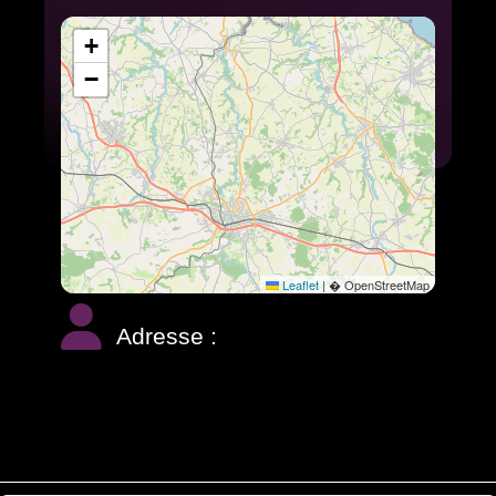
+
−
Leaflet
|
� OpenStreetMap
Adresse :