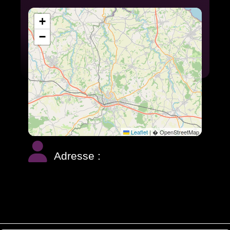
+
−
Leaflet
|
� OpenStreetMap
Adresse :