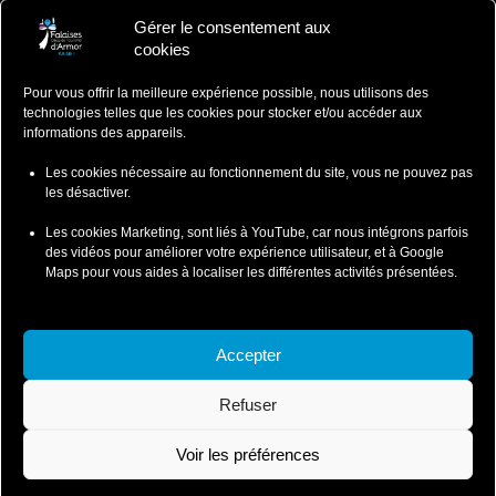
Gérer le consentement aux
Falaises d'Armor
cookies
Office de Tourisme
Pour vous offrir la meilleure expérience possible, nous utilisons des
ZA du Ponlo, 22290 LANVOLLON
technologies telles que les cookies pour stocker et/ou accéder aux
Côtes d'Armor - Bretagne
informations des appareils.
: 02 96 70 12 47
contact@falaisesdarmor.bzh
Les cookies nécessaire au fonctionnement du site, vous ne pouvez pas
les désactiver.
Les cookies Marketing, sont liés à YouTube, car nous intégrons parfois
des vidéos pour améliorer votre expérience utilisateur, et à Google
Maps pour vous aides à localiser les différentes activités présentées.
Mentions légales
Conditions particulières de ventes
Accepter
Conditions Particulières de Vente-Wild Swimming
Refuser
Conditions Particulières de Vente-Coasteering
Politique de confidentialité et cookies
Voir les préférences
© 2026 Falaises d'Armor - SI Leffarmor