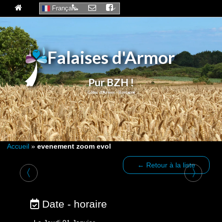
Français
Falaises d'Armor
Pur BZH !
Accueil
»
evenement zoom evol
← Retour à la liste
〈
〉
Date - horaire