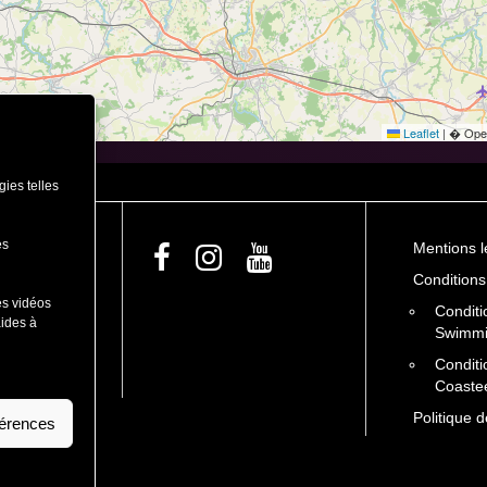
Leaflet
|
� Open
gies telles
es
Mentions l
Conditions
es vidéos
Conditi
N
aides à
Swimm
Conditi
Coaste
Politique d
férences