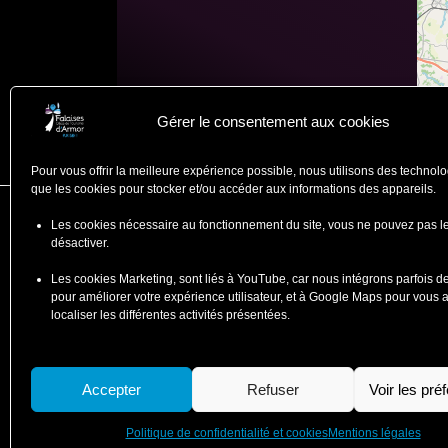
Gérer le consentement aux cookies
Pour vous offrir la meilleure expérience possible, nous utilisons des technolo
que les cookies pour stocker et/ou accéder aux informations des appareils.
Les cookies nécessaire au fonctionnement du site, vous ne pouvez pas l
Falaises d'Armor
désactiver.
Office de Tourisme
Les cookies Marketing, sont liés à YouTube, car nous intégrons parfois d
ZA du Ponlo, 22290 LANVOLLO
pour améliorer votre expérience utilisateur, et à Google Maps pour vous 
Côtes d'Armor - Bretagne
localiser les différentes activités présentées.
: 02 96 70 12 47
contact@falaisesdarmor.bzh
Accepter
Refuser
Voir les pré
Politique de confidentialité et cookies
Mentions légales
© 2026 Falaises d'Armor - SI Leffarmor