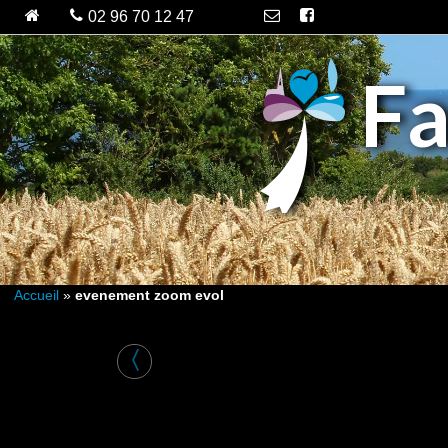
Fa
Accueil
»
evenement zoom evol
〈