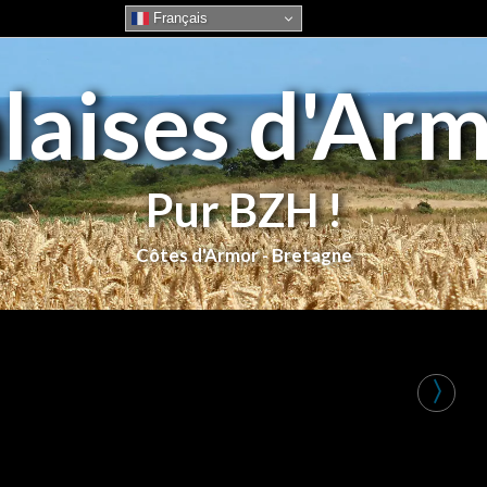
Français
laises d'Ar
Pur BZH !
〉