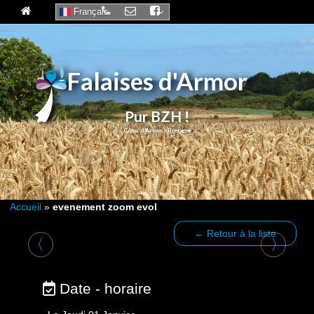
Français
Falaises d'Armor
Pur BZH !
Accueil
»
evenement zoom evol
← Retour à la liste
〈
〉
Date - horaire