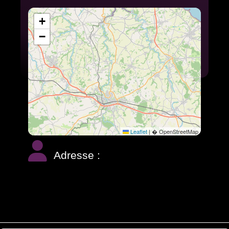
+
−
Leaflet
|
� OpenStreetMap
Adresse :