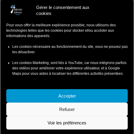
Gérer le consentement aux
Falaises d'Armor
cookies
Office de Tourisme
Pour vous offrir la meilleure expérience possible, nous utilisons des
ZA du Ponlo, 22290 LANVOLLON
technologies telles que les cookies pour stocker et/ou accéder aux
Côtes d'Armor - Bretagne
informations des appareils.
: 02 96 70 12 47
contact@falaisesdarmor.bzh
Les cookies nécessaire au fonctionnement du site, vous ne pouvez pas
les désactiver.
Les cookies Marketing, sont liés à YouTube, car nous intégrons parfois
des vidéos pour améliorer votre expérience utilisateur, et à Google
Maps pour vous aides à localiser les différentes activités présentées.
Mentions légales
Conditions particulières de ventes
Accepter
Conditions Particulières de Vente-Wild Swimming
Refuser
Conditions Particulières de Vente-Coasteering
Politique de confidentialité et cookies
Voir les préférences
© 2026 Falaises d'Armor - SI Leffarmor