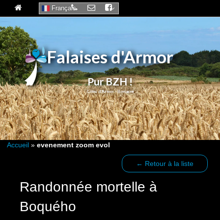
Français
Falaises d'Armor
Pur BZH !
Accueil
»
evenement zoom evol
← Retour à la liste
Randonnée mortelle à
Boquého