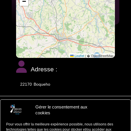
−
Leaflet
|
� OpenStreetMap
Adresse :
22170
Boqueho
Gérer le consentement aux
Falaises d'Armor
cookies
Office de Tourisme
Pour vous offrir la meilleure expérience possible, nous utilisons des
ZA du Ponlo, 22290 LANVOLLON
technologies telles que les cookies pour stocker et/ou accéder aux