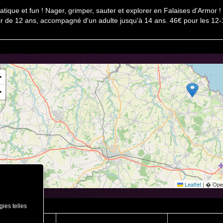
atique et fun ! Nager, grimper, sauter et explorer en Falaises d'Armo
artir de 12 ans, accompagné d'un adulte jusqu'à 14 ans. 46€ pour les 12-
+
−
Leaflet
|
� Open
gies telles