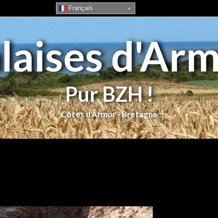
Français
laises d'Ar
Pur BZH !