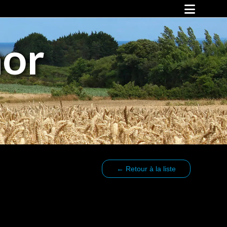
Falaises d’Armor !
mor
Animations et événements
Animations
Vos rendez-vous avec Falaises d’Armor
Sports, culture et loisirs
Les pépites
Espace mer
Vélo
Cirkwi
Culture
Loisirs
Hébergements
← Retour à la liste
Restauration
Nos partenaires
Infos pratiques
Vos déplacements
Notre territoire