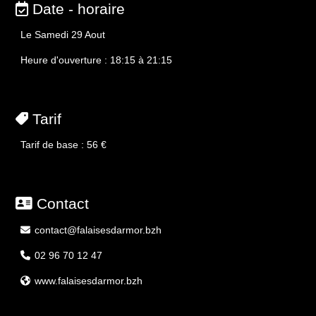
Date - horaire
Téléchargement documentation
Bienvenue à l’Office de Tourisme ! : Nos services
Le Samedi 29 Aout
Nos bureaux d’accueil
Heure d'ouverture : 18:15 à 21:15
Plaisir d’un cadeau : Notre boutique
Billetterie
Notre équipage et ses missions
Territoire engagé
Tarif
Tarif de base : 56 €
Contact
contact@falaisesdarmor.bzh
02 96 70 12 47
www.falaisesdarmor.bzh