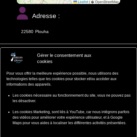
Leaflet
|
� OpenStreetMap
Adresse :
22580
Plouha
Gérer le consentement aux
Falaises d'Armor
cookies
Office de Tourisme
Pour vous offrir la meilleure expérience possible, nous utilisons des
ZA du Ponlo, 22290 LANVOLLON
technologies telles que les cookies pour stocker et/ou accéder aux
Côtes d'Armor - Bretagne
informations des appareils.
: 02 96 70 12 47
contact@falaisesdarmor.bzh
Les cookies nécessaire au fonctionnement du site, vous ne pouvez pas
les désactiver.
Les cookies Marketing, sont liés à YouTube, car nous intégrons parfois
des vidéos pour améliorer votre expérience utilisateur, et à Google
Maps pour vous aides à localiser les différentes activités présentées.
Mentions légales